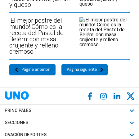
y queso
¡El mejor postre del
mundo! Cómo es la
receta del Pastel de
Belém: con masa
crujiente y relleno
cremoso
Página anterior
Página siguiente
PRINCIPALES
Últimas Noticias
SECCIONES
Política
Horóscopo
OVACIÓN DEPORTES