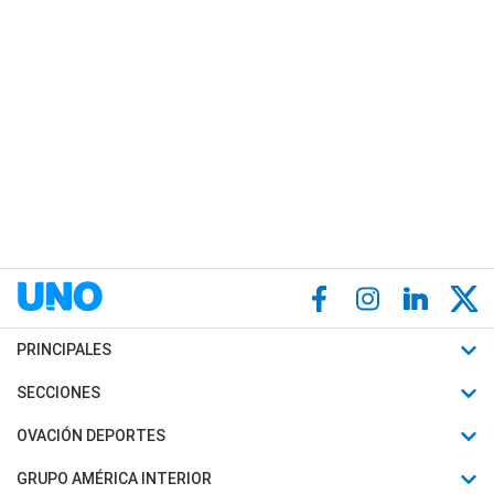
PRINCIPALES
Últimas Noticias
SECCIONES
Política
Horóscopo
OVACIÓN DEPORTES
Sociedad
Motores
Fútbol
GRUPO AMÉRICA INTERIOR