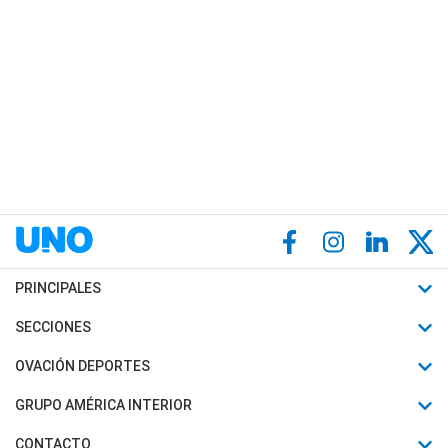
PRINCIPALES
Últimas Noticias
SECCIONES
Política
Horóscopo
OVACIÓN DEPORTES
Sociedad
Motores
Fútbol
GRUPO AMÉRICA INTERIOR
Policiales
Recetas
Mundial
Canal 7 en Vivo
CONTACTO