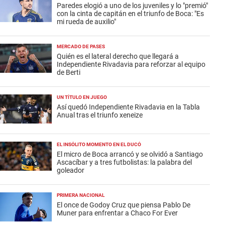
Paredes elogió a uno de los juveniles y lo "premió"
con la cinta de capitán en el triunfo de Boca: "Es
mi rueda de auxilio"
MERCADO DE PASES
Quién es el lateral derecho que llegará a
Independiente Rivadavia para reforzar al equipo
de Berti
UN TÍTULO EN JUEGO
Así quedó Independiente Rivadavia en la Tabla
Anual tras el triunfo xeneize
EL INSÓLITO MOMENTO EN EL DUCÓ
El micro de Boca arrancó y se olvidó a Santiago
Ascacíbar y a tres futbolistas: la palabra del
goleador
PRIMERA NACIONAL
El once de Godoy Cruz que piensa Pablo De
Muner para enfrentar a Chaco For Ever