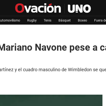
utomovilismo
Rugby
Tenis
Básquet
Boxeo
Fuera d
 Mariano Navone pese a c
rtínez y el cuadro masculino de Wimbledon se qued