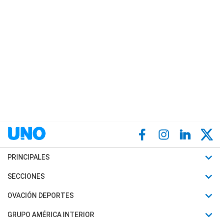
PRINCIPALES
Últimas Noticias
SECCIONES
Política
Horóscopo
OVACIÓN DEPORTES
Sociedad
Motores
Fútbol
GRUPO AMÉRICA INTERIOR