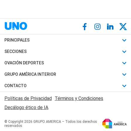
PRINCIPALES
Últimas Noticias
SECCIONES
Política
Horóscopo
OVACIÓN DEPORTES
Sociedad
Motores
Fútbol
GRUPO AMÉRICA INTERIOR
Policiales
Recetas
Mundial
Canal 7 en Vivo
CONTACTO
Judiciales
Trucos caseros
Automovilismo
Radio Nihuil
Acerca de Nosotros
Economia
Políticas de Privacidad
Términos y Condiciones
Series y Películas
Rugby
FM UNA
Contactanos
Decálogo ético de IA
Edictos y Solicitadas
Tenis
Radio Brava
Newsletter
Básquet
© Copyright 2026 GRUPO AMERICA – Todos los derechos
San Juan 8
reservados
Boxeo