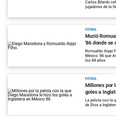
Carlos Bilardo ce
jugadores de la 
FÚTBOL
Murió Romuald
'86 donde se 
Romualdo Arppi Fil
México '86 que Ar
los 84 años
FÚTBOL
Millones por 
goles a Ingla
La pelota con la 
de Dios a Inglate