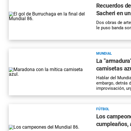
Recuerdos de
Sacheri en u
Dos obras de arte
le puso banda son
MUNDIAL
La "armadura"
camisetas az
Hablar del Mundia
embargo, detrás d
improvisación, urg
FÚTBOL
Los campeone
cumpleaños, 