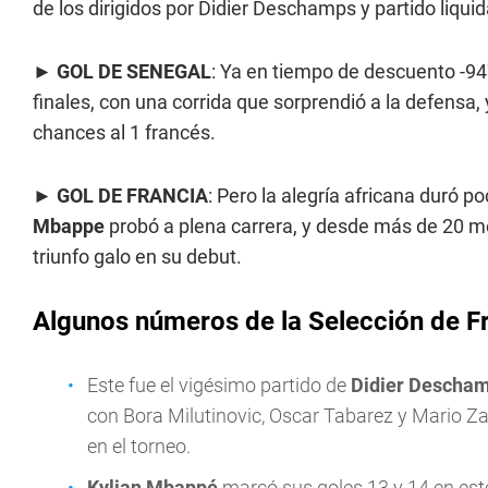
de los dirigidos por Didier Deschamps y partido liqui
►
GOL DE SENEGAL
: Ya en tiempo de descuento -94'
finales, con una corrida que sorprendió a la defensa,
chances al 1 francés.
►
GOL DE FRANCIA
: Pero la alegría africana duró p
Mbappe
probó a plena carrera, y desde más de 20 met
triunfo galo en su debut.
Algunos números de la Selección de F
Este fue el vigésimo partido de
Didier Descha
con Bora Milutinovic, Oscar Tabarez y Mario Za
en el torneo.
Kylian Mbappé
marcó sus goles 13 y 14 en este