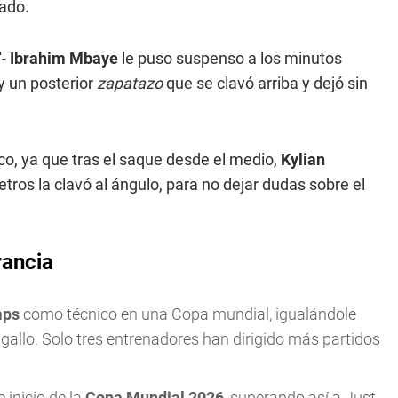
dado.
-
Ibrahim Mbaye
le puso suspenso a los minutos
 y un posterior
zapatazo
que se clavó arriba y dejó sin
oco, ya que tras el saque desde el medio,
Kylian
ros la clavó al ángulo, para no dejar dudas sobre el
rancia
mps
como técnico en una Copa mundial, igualándole
gallo. Solo tres entrenadores han dirigido más partidos
 inicio de la
Copa Mundial 2026
, superando así a Just