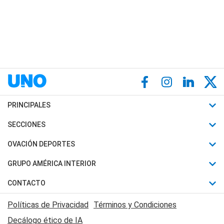
PRINCIPALES
Últimas Noticias
SECCIONES
Política
Horóscopo
OVACIÓN DEPORTES
Sociedad
Motores
Fútbol
GRUPO AMÉRICA INTERIOR
Policiales
Recetas
Mundial
Canal 7 en Vivo
CONTACTO
Judiciales
Trucos caseros
Automovilismo
Radio Nihuil
Acerca de Nosotros
Economia
Políticas de Privacidad
Términos y Condiciones
Series y Películas
Rugby
FM UNA
Contactanos
Decálogo ético de IA
Edictos y Solicitadas