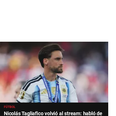
FÚTBOL
Nicolás Tagliafico volvió al stream: habló de