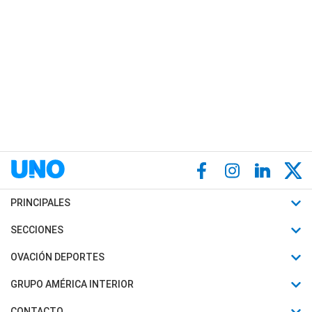
PRINCIPALES
Últimas Noticias
SECCIONES
Política
Horóscopo
OVACIÓN DEPORTES
Sociedad
Motores
Fútbol
GRUPO AMÉRICA INTERIOR
Policiales
Recetas
Mundial
Canal 7 en Vivo
CONTACTO