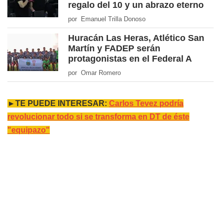
regalo del 10 y un abrazo eterno
por Emanuel Trilla Donoso
Huracán Las Heras, Atlético San
Martín y FADEP serán
protagonistas en el Federal A
por Omar Romero
►TE PUEDE INTERESAR:
Carlos Tevez podría
revolucionar todo si se transforma en DT de éste
"equipazo"