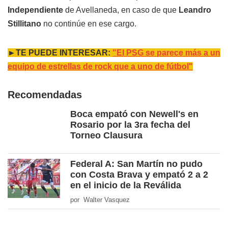
Independiente
de Avellaneda, en caso de que
Leandro
Stillitano
no continúe en ese cargo.
►TE PUEDE INTERESAR:
"El PSG se parece más a un
equipo de estrellas de rock que a uno de fútbol"
Recomendadas
Boca empató con Newell's en
Rosario por la 3ra fecha del
Torneo Clausura
Federal A: San Martín no pudo
con Costa Brava y empató 2 a 2
en el inicio de la Reválida
por Walter Vasquez