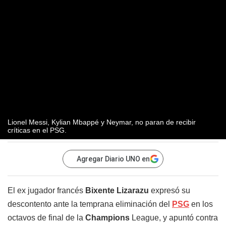
Lionel Messi, Kylian Mbappé y Neymar, no paran de recibir
críticas en el PSG.
Agregar Diario UNO en
El ex jugador francés
Bixente Lizarazu
expresó su
descontento ante la temprana eliminación del
PSG
en los
octavos de final de la
Champions
League, y apuntó contra