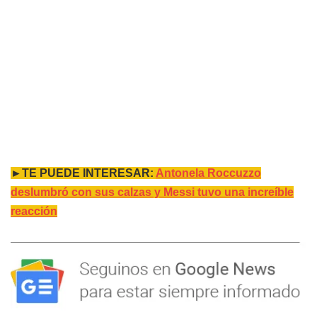
►TE PUEDE INTERESAR:
Antonela Roccuzzo
deslumbró con sus calzas y Messi tuvo una increíble
reacción