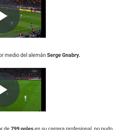
por medio del alemán
Serge Gnabry.
or de
799 goles
en su carrera profesional, no pudo