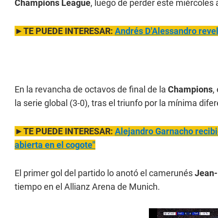
Champions League
, luego de perder este miércoles 
►TE PUEDE INTERESAR:
Andrés D'Alessandro revel
En la revancha de octavos de final de la
Champions
,
la serie global (3-0), tras el triunfo por la mínima di
►TE PUEDE INTERESAR:
Alejandro Garnacho recibió
abierta en el cogote"
El primer gol del partido lo anotó el camerunés
Jean-
tiempo en el Allianz Arena de Munich.