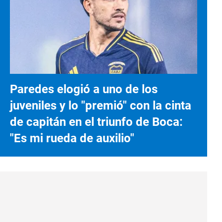
Paredes elogió a uno de los
juveniles y lo "premió" con la cinta
de capitán en el triunfo de Boca:
"Es mi rueda de auxilio"