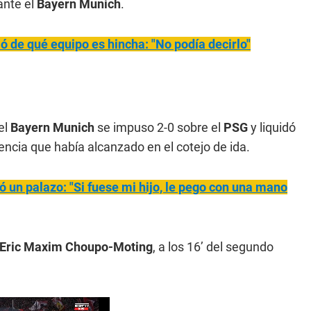
ante el
Bayern Munich
.
ó de qué equipo es hincha: "No podía decirlo"
 el
Bayern Munich
se impuso 2-0 sobre el
PSG
y liquidó
ferencia que había alcanzado en el cotejo de ida.
 un palazo: "Si fuese mi hijo, le pego con una mano
Eric Maxim Choupo-Moting
, a los 16’ del segundo