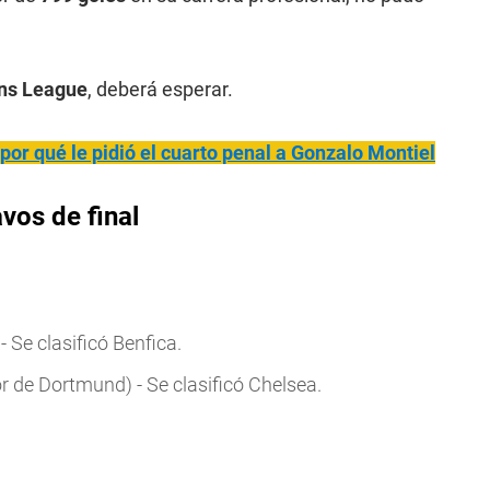
ns League
, deberá esperar.
or qué le pidió el cuarto penal a Gonzalo Montiel
vos de final
- Se clasificó Benfica.
r de Dortmund) - Se clasificó Chelsea.