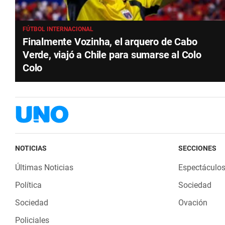
FÚTBOL INTERNACIONAL
Finalmente Vozinha, el arquero de Cabo
Verde, viajó a Chile para sumarse al Colo
Colo
NOTICIAS
SECCIONES
Últimas Noticias
Espectáculo
Política
Sociedad
Sociedad
Ovación
Policiales