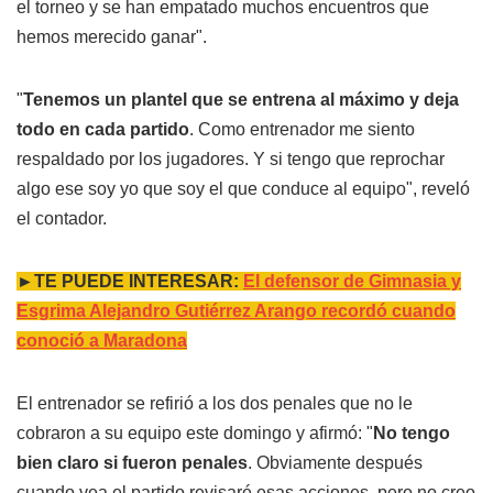
el torneo y se han empatado muchos encuentros que
hemos merecido ganar".
"
Tenemos un plantel que se entrena al máximo y deja
todo en cada partido
. Como entrenador me siento
respaldado por los jugadores. Y si tengo que reprochar
algo ese soy yo que soy el que conduce al equipo", reveló
el contador.
►TE PUEDE INTERESAR:
El defensor de Gimnasia y
Esgrima Alejandro Gutiérrez Arango recordó cuando
conoció a Maradona
El entrenador se refirió a los dos penales que no le
cobraron a su equipo este domingo y afirmó: "
No tengo
bien claro si fueron penales
. Obviamente después
cuando vea el partido revisaré esas acciones, pero no creo