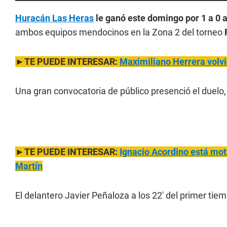
Huracán Las Heras
le ganó este domingo por 1 a 0 
ambos equipos mendocinos en la Zona 2 del torneo
F
►TE PUEDE INTERESAR:
Maximiliano Herrera volv
Una gran convocatoria de público presenció el duelo, 
►TE PUEDE INTERESAR:
Ignacio Acordino está mot
Martín
El delantero Javier Peñaloza a los 22' del primer tie