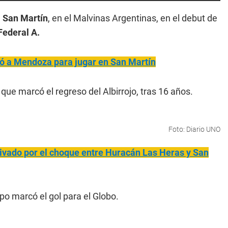
a San Martín
, en el Malvinas Argentinas, en el debut de
ederal A.
ió a Mendoza para jugar en San Martín
que marcó el regreso del Albirrojo, tras 16 años.
Foto: Diario UNO
ivado por el choque entre Huracán Las Heras y San
mpo marcó el gol para el Globo.