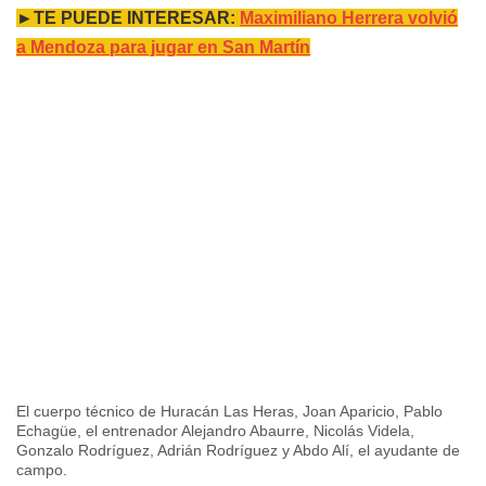
►TE PUEDE INTERESAR:
Maximiliano Herrera volvió
a Mendoza para jugar en San Martín
El cuerpo técnico de Huracán Las Heras, Joan Aparicio, Pablo
Echagüe, el entrenador Alejandro Abaurre, Nicolás Videla,
Gonzalo Rodríguez, Adrián Rodríguez y Abdo Alí, el ayudante de
campo.