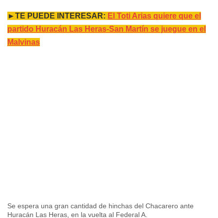
►TE PUEDE INTERESAR:
El Toti Arias quiere que el
partido Huracán Las Heras-San Martín se juegue en el
Malvinas
Se espera una gran cantidad de hinchas del Chacarero ante
Huracán Las Heras, en la vuelta al Federal A.