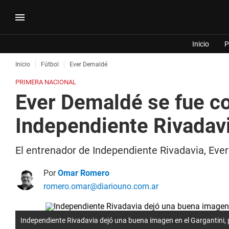
Inicio
P
Inicio
Fútbol
Ever Demaldé
PRIMERA NACIONAL
Ever Demaldé se fue co
Independiente Rivadav
El entrenador de Independiente Rivadavia, Ever
Por
Omar Romero
romero.omar@diariouno.com.ar
Independiente Rivadavia dejó una buena imagen en el Gargantini, p