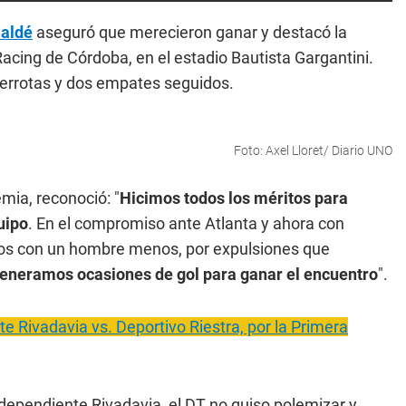
aldé
aseguró que merecieron ganar y destacó la
Racing de Córdoba, en el estadio Bautista Gargantini.
derrotas y dos empates seguidos.
Foto: Axel Lloret/ Diario UNO
mia, reconoció: "
Hicimos todos los méritos para
uipo
. En el compromiso ante Atlanta y ahora con
os con un hombre menos, por expulsiones que
generamos ocasiones de gol para ganar el encuentro
".
 Rivadavia vs. Deportivo Riestra, por la Primera
ndependiente Rivadavia, el DT no quiso polemizar y