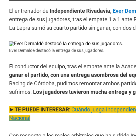
El entrenador de
Independiente Rivadavia
,
Ever Dem
entrega de sus jugadores, tras el empate 1 a 1 ante 
La Lepra sumó su cuarto partido sin ganar, con dos 
Ever Demaldé destacó la entrega de sus jugadores.
El conductor del equipo, tras el empate ante la Acade
ganar el partido
,
con una entrega asombrosa del eq
Racing de Córdoba, pudimos remontar ambos partid
sufrimos.
Los jugadores tuvieron mucha entrega y 
►
TE PUEDE INTERESAR
:
Cuándo juega Independiente
Nacional
Con respecto a los malos arbitrajes que ha sufrido I