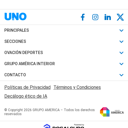
PRINCIPALES
Últimas Noticias
SECCIONES
Política
Horóscopo
OVACIÓN DEPORTES
Sociedad
Motores
Fútbol
GRUPO AMÉRICA INTERIOR
Policiales
Recetas
Mundial
Canal 7 en Vivo
CONTACTO
Judiciales
Trucos caseros
Automovilismo
Radio Nihuil
Acerca de Nosotros
Economia
Políticas de Privacidad
Términos y Condiciones
Series y Películas
Rugby
FM UNA
Contactanos
Decálogo ético de IA
Edictos y Solicitadas
Tenis
Radio Brava
Newsletter
Básquet
© Copyright 2026 GRUPO AMERICA – Todos los derechos
San Juan 8
reservados
Boxeo
Fuera de Juego