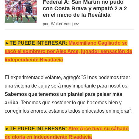
Federal A: San Martín no pudo
con Costa Brava y empató 2 a 2
en el inicio de la Reválida
por Walter Vasquez
►TE PUEDE INTERESAR:
Maximiliano Gagliardo se
sacó el sombrero por Alex Arce, jugador sensación de
Independiente Rivadavia
El experimentado volante, agregó: "Si nos podemos traer
una victoria de Jujuy será muy importante para nosotros.
Sabemos que tenemos un plantel para pelear más
arriba.
Tenemos que sostener lo que hacemos bien y
corregir los errores, estamos todos enfocados en mejorar".
►TE PUEDE INTERESAR:
Alex Arce tuvo su sábado
de gloria en Independiente Rivadavia