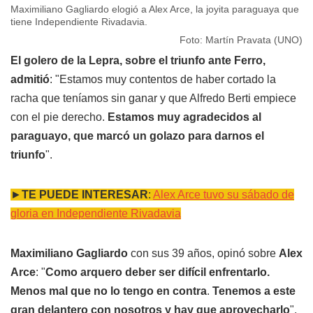
Maximiliano Gagliardo elogió a Alex Arce, la joyita paraguaya que
tiene Independiente Rivadavia.
Foto: Martín Pravata (UNO)
El golero de la Lepra, sobre el triunfo ante Ferro,
admitió
: "Estamos muy contentos de haber cortado la
racha que teníamos sin ganar y que Alfredo Berti empiece
con el pie derecho.
Estamos muy agradecidos al
paraguayo, que marcó un golazo para darnos el
triunfo
".
►
TE PUEDE INTERESAR
:
Alex Arce tuvo su sábado de
gloria en Independiente Rivadavia
Maximiliano Gagliardo
con sus 39 años, opinó sobre
Alex
Arce
: "
Como arquero deber ser difícil enfrentarlo.
Menos mal que no lo tengo en contra
.
Tenemos a este
gran delantero con nosotros y hay que aprovecharlo
",