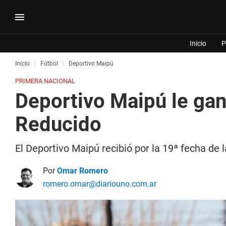
Inicio
P
Inicio
Fútbol
Deportivo Maipú
PRIMERA NACIONAL
Deportivo Maipú le gan
Reducido
El Deportivo Maipú recibió por la 19ª fecha de 
Por
Omar Romero
romero.omar@diariouno.com.ar