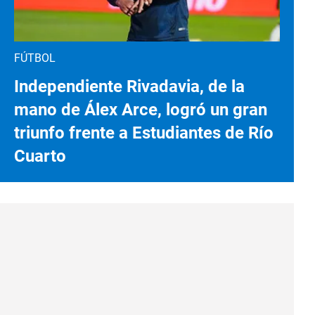
FÚTBOL
Independiente Rivadavia, de la
mano de Álex Arce, logró un gran
triunfo frente a Estudiantes de Río
Cuarto