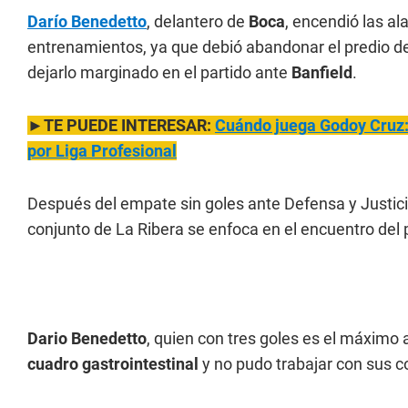
Darío Benedetto
, delantero de
Boca
, encendió las al
entrenamientos, ya que debió abandonar el predio de
dejarlo marginado en el partido ante
Banfield
.
►TE PUEDE INTERESAR:
Cuándo juega Godoy Cruz: d
por Liga Profesional
Después del empate sin goles ante Defensa y Justici
conjunto de La Ribera se enfoca en el encuentro del
Dario Benedetto
, quien con tres goles es el máximo a
cuadro gastrointestinal
y no pudo trabajar con sus 