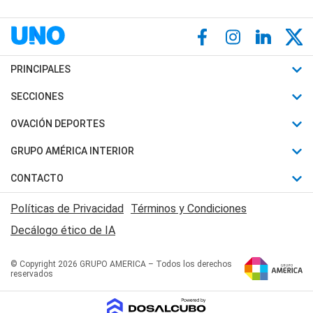
PRINCIPALES
Últimas Noticias
SECCIONES
Política
Horóscopo
OVACIÓN DEPORTES
Sociedad
Motores
Fútbol
GRUPO AMÉRICA INTERIOR
Policiales
Recetas
Mundial
Canal 7 en Vivo
CONTACTO
Judiciales
Trucos caseros
Automovilismo
Radio Nihuil
Acerca de Nosotros
Economia
Políticas de Privacidad
Términos y Condiciones
Series y Películas
Rugby
FM UNA
Contactanos
Decálogo ético de IA
Edictos y Solicitadas
Tenis
Radio Brava
Newsletter
Básquet
© Copyright 2026 GRUPO AMERICA – Todos los derechos
San Juan 8
reservados
Boxeo
Fuera de Juego