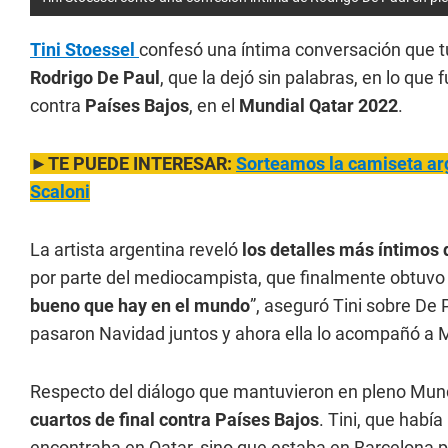
Tini Stoessel
confesó una íntima conversación que tuv
Rodrigo De Paul
, que la dejó sin palabras, en lo que f
contra
Países Bajos
, en el
Mundial Qatar 2022
.
►TE PUEDE INTERESAR:
Sorteamos la camiseta ar
Scaloni
La artista argentina reveló
los detalles más íntimos 
por parte del mediocampista, que finalmente obtuvo l
bueno que hay en el mundo
”, aseguró Tini sobre De
pasaron Navidad juntos y ahora ella lo acompañó a Ma
Respecto del diálogo que mantuvieron en pleno Mund
cuartos de final contra Países Bajos
. Tini, que habí
encontraba en Qatar, sino que estaba en Barcelona por