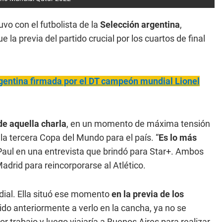
o con el futbolista de la
Selección argentina
,
ue la previa del partido crucial por los cuartos de final
gentina firmada por el DT campeón mundial Lionel
de aquella charla
, en un momento de máxima tensión
a tercera Copa del Mundo para el país. “
Es lo más
 Paul en una entrevista que brindó para Star+. Ambos
drid para reincorporarse al Atlético.
ial. Ella situó ese momento
en la previa de los
a ido anteriormente a verlo en la cancha, ya no se
 trabajo y luego viajaría a Buenos Aires para realizar