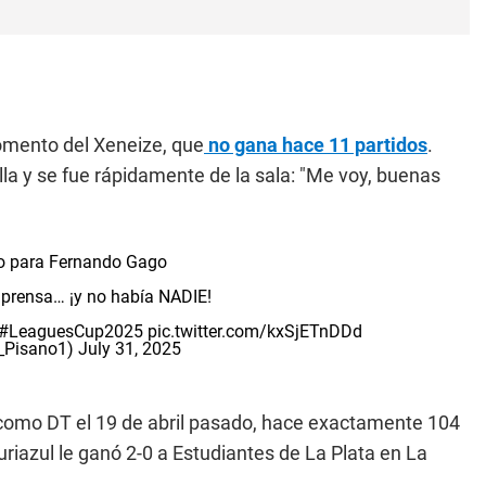
momento del Xeneize, que
no gana hace 11 partidos
.
silla y se fue rápidamente de la sala: "Me voy, buenas
 para Fernando Gago
e prensa… ¡y no había NADIE!
#LeaguesCup2025
pic.twitter.com/kxSjETnDDd
i_Pisano1)
July 31, 2025
como DT el 19 de abril pasado, hace exactamente 104
uriazul le ganó 2-0 a Estudiantes de La Plata en La