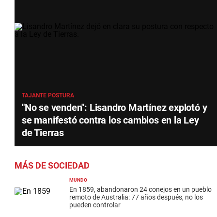
TAJANTE POSTURA
"No se venden": Lisandro Martínez explotó y
se manifestó contra los cambios en la Ley
de Tierras
MÁS DE SOCIEDAD
MUNDO
En 1859, abandonaron 24 conejos en un pueblo
remoto de Australia: 77 años después, no los
pueden controlar