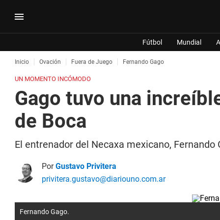
Fútbol
Mundial
A
Inicio
Ovación
Fuera de Juego
Fernando Gago
UN MOMENTO INCÓMODO
Gago tuvo una increíbl
de Boca
El entrenador del Necaxa mexicano, Fernando Ga
Por
Gustavo Privitera
privitera.gustavo@diariouno.com.ar
Fernando Gago.