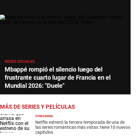
REDES SOCIALES
Mbappé rompió el silencio luego del
frustrante cuarto lugar de Francia en el
Mundial 2026: "Duele"
MÁS DE SERIES Y PELÍCULAS
STREAMING
Netflix estrenó la tercera temporada de una de
las series románticas más vistas: tiene 10 nuevos
capítulos