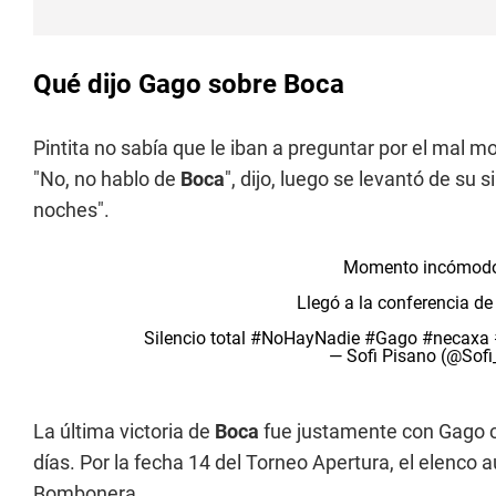
Qué dijo Gago sobre Boca
Pintita no sabía que le iban a preguntar por el mal 
"No, no hablo de
Boca
", dijo, luego se levantó de su 
noches".
Momento incómodo
Llegó a la conferencia d
Silencio total
#NoHayNadie
#Gago
#necaxa
— Sofi Pisano (@Sof
La última victoria de
Boca
fue justamente con Gago 
días. Por la fecha 14 del Torneo Apertura, el elenco a
Bombonera.