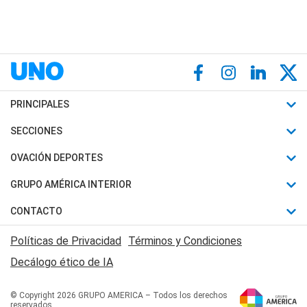
PRINCIPALES
Últimas Noticias
SECCIONES
Política
Horóscopo
OVACIÓN DEPORTES
Sociedad
Motores
Fútbol
GRUPO AMÉRICA INTERIOR
Policiales
Recetas
Mundial
Canal 7 en Vivo
CONTACTO
Judiciales
Trucos caseros
Automovilismo
Radio Nihuil
Acerca de Nosotros
Economia
Políticas de Privacidad
Términos y Condiciones
Series y Películas
Rugby
FM UNA
Contactanos
Decálogo ético de IA
Edictos y Solicitadas
Tenis
Radio Brava
Newsletter
Básquet
© Copyright 2026 GRUPO AMERICA – Todos los derechos
San Juan 8
reservados