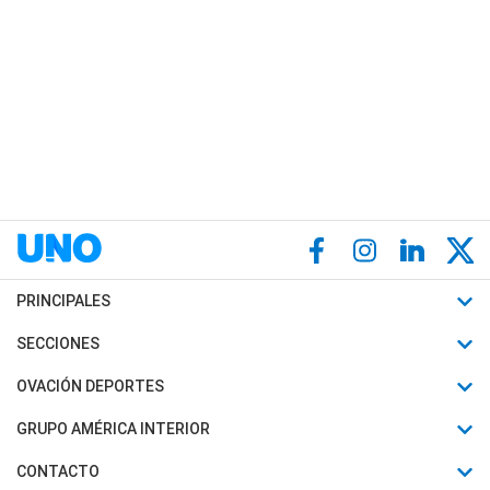
PRINCIPALES
Últimas Noticias
SECCIONES
Política
Horóscopo
OVACIÓN DEPORTES
Sociedad
Motores
Fútbol
GRUPO AMÉRICA INTERIOR
Policiales
Recetas
Mundial
Canal 7 en Vivo
CONTACTO
Judiciales