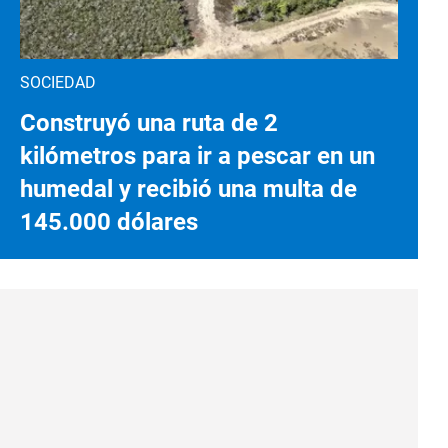
SOCIEDAD
Construyó una ruta de 2
kilómetros para ir a pescar en un
humedal y recibió una multa de
145.000 dólares