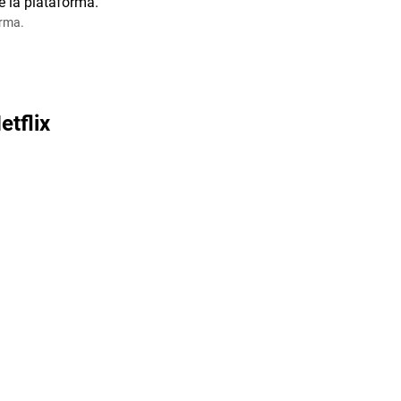
orma.
etflix