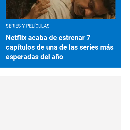
SERIES Y PELÍCULAS
Netflix acaba de estrenar 7
capítulos de una de las series más
esperadas del año