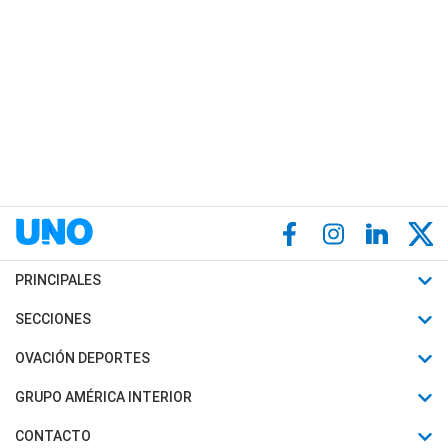
PRINCIPALES
Últimas Noticias
SECCIONES
Política
Horóscopo
OVACIÓN DEPORTES
Sociedad
Motores
Fútbol
GRUPO AMÉRICA INTERIOR
Policiales
Recetas
Mundial
Canal 7 en Vivo
CONTACTO
Judiciales