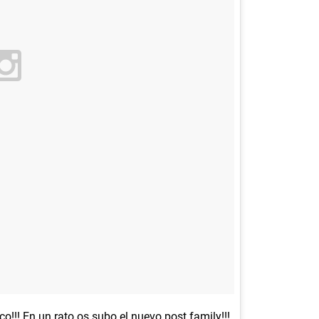
o!!! En un rato os subo el nuevo post family!!!