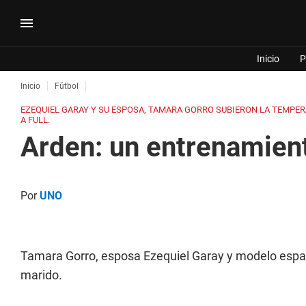
Inicio
P
Inicio
Fútbol
EZEQUIEL GARAY Y SU ESPOSA, TAMARA GORRO SUBIERON LA TEMPER
A FULL.
Arden: un entrenamien
Por
UNO
Tamara Gorro, esposa Ezequiel Garay y modelo español
marido.