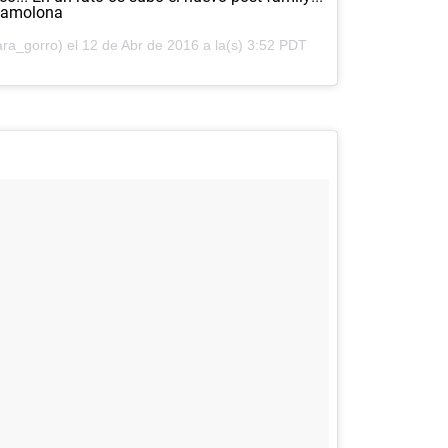
amolona
ra_gorro) el
12 de Abr de 2016 a la(s) 3:52 PDT