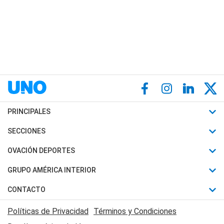
PRINCIPALES
Últimas Noticias
SECCIONES
Política
Horóscopo
OVACIÓN DEPORTES
Sociedad
Motores
Fútbol
GRUPO AMÉRICA INTERIOR
Policiales
Recetas
Mundial
Canal 7 en Vivo
CONTACTO
Judiciales
Trucos caseros
Automovilismo
Radio Nihuil
Acerca de Nosotros
Economia
Políticas de Privacidad
Términos y Condiciones
Series y Películas
Rugby
FM UNA