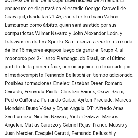
octavos de final de la Copa Libertadores de América. El
encuentro se disputará en el estadio George Capwell de
Guayaquil, desde las 21.45, con el colombiano Wilson
Lamouroux como árbitro, quien será asistido por sus
compatriotas Wilmar Navarro y John Alexander León, y
televisación de Fox Sports. San Lorenzo accedió a la ronda
de los 16 mejores equipos luego de ganar el Grupo 4, al
imponerse por 2-1 ante Flamengo, de Brasil, en el último
partido de la primera fase, con un agónico gol marcado por
el mediocampista Fernando Belluschi en tiempo adicionado.
Posibles formaciones
Emelec
: Esteban Dreer; Romario
Caicedo, Fernando Pinillo, Christian Ramos, Oscar Bagüí;
Pedro Quiñónez, Fernando Gaibor, Ayrton Preciado, Marcos
Mondaini; Bruno Vides y Bryan Angulo. DT: Alfredo Arias.
San Lorenzo
: Nicolás Navarro; Víctor Salazar, Marcos
Angeleri, Matías Caruzzo y Gabriel Rojas; Franco Mussis y
Juan Mercier; Ezequiel Cerutti, Fernando Belluschi y