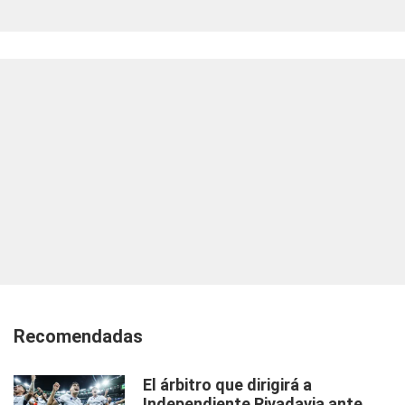
Recomendadas
El árbitro que dirigirá a
Independiente Rivadavia ante