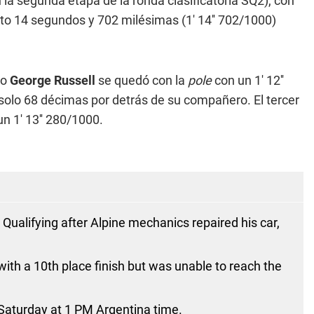
n la segunda etapa de la ronda clasificatoria SQ2), con
to 14 segundos y 702 milésimas (1' 14'' 702/1000)
co
George Russell
se quedó con la
pole
con un 1' 12''
an solo 68 décimas por detrás de su compañero. El tercer
n 1' 13'' 280/1000.
 Qualifying after Alpine mechanics repaired his car,
with a 10th place finish but was unable to reach the
n Saturday at 1 PM Argentina time.