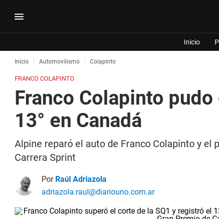
Inicio
P
Inicio
Automovilismo
Colapinto
FRANCO COLAPINTO
Franco Colapinto pudo c
13° en Canadá
Alpine reparó el auto de Franco Colapinto y el p
Carrera Sprint
Por
Raúl Adriazola
adriazola.raul@diariouno.com.ar