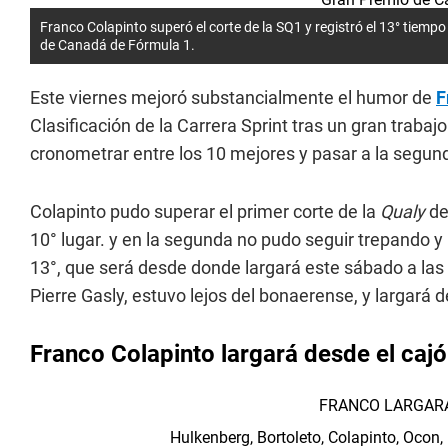
Franco Colapinto superó el corte de la SQ1 y registró el 13° tiemp
de Canadá de Fórmula 1.
Este viernes mejoró substancialmente el humor de
F
Clasificación de la Carrera Sprint tras un gran traba
cronometrar entre los 10 mejores y pasar a la segu
Colapinto pudo superar el primer corte de la
Qualy
de
10° lugar. y en la segunda no pudo seguir trepando y 
13°, que será desde donde largará este sábado a las
Pierre Gasly, estuvo lejos del bonaerense, y largará d
Franco Colapinto largará desde el cajó
FRANCO LARGARÁ
Hulkenberg, Bortoleto, Colapinto, Oco