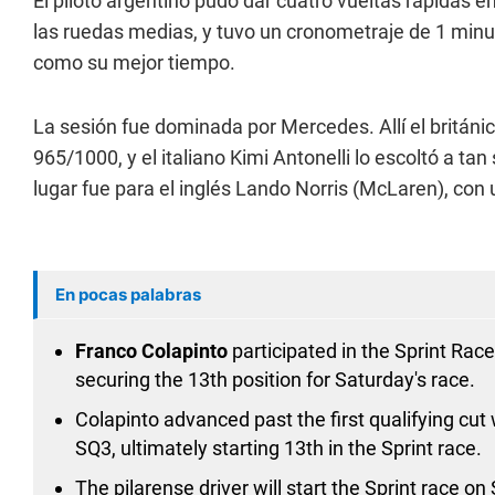
El piloto argentino pudo dar cuatro vueltas rápidas e
las ruedas medias, y tuvo un cronometraje de 1 minu
como su mejor tiempo.
La sesión fue dominada por Mercedes. Allí el británi
965/1000, y el italiano Kimi Antonelli lo escoltó a t
lugar fue para el inglés Lando Norris (McLaren), con u
En pocas palabras
Franco Colapinto
participated in the Sprint Race
securing the 13th position for Saturday's race.
Colapinto advanced past the first qualifying cut 
SQ3, ultimately starting 13th in the Sprint race.
The pilarense driver will start the Sprint race o