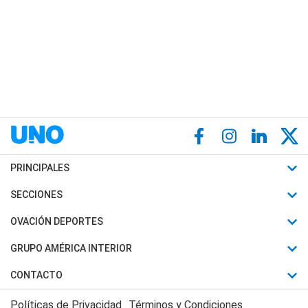
PRINCIPALES
Últimas Noticias
SECCIONES
Política
Horóscopo
OVACIÓN DEPORTES
Sociedad
Motores
Fútbol
GRUPO AMÉRICA INTERIOR
Policiales
Recetas
Mundial
Canal 7 en Vivo
CONTACTO
Judiciales
Trucos caseros
Automovilismo
Radio Nihuil
Acerca de Nosotros
Economia
Políticas de Privacidad
Términos y Condiciones