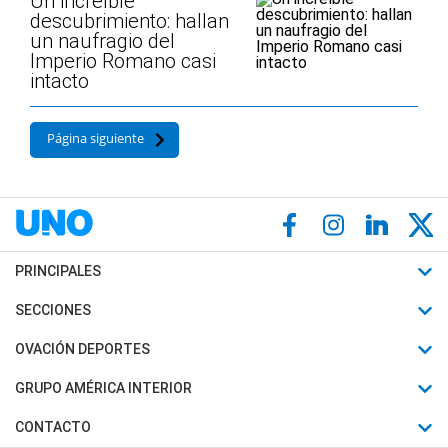
Un increíble
descubrimiento: hallan
un naufragio del
Imperio Romano casi
intacto
Página siguiente
PRINCIPALES
Últimas Noticias
SECCIONES
Política
Horóscopo
OVACIÓN DEPORTES
Sociedad
Motores
Fútbol
GRUPO AMÉRICA INTERIOR
Policiales
Recetas
Mundial
Canal 7 en Vivo
CONTACTO
Judiciales
Trucos caseros