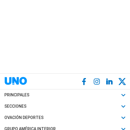
PRINCIPALES
Últimas Noticias
SECCIONES
Política
Horóscopo
OVACIÓN DEPORTES
Sociedad
Motores
Fútbol
GRUPO AMÉRICA INTERIOR