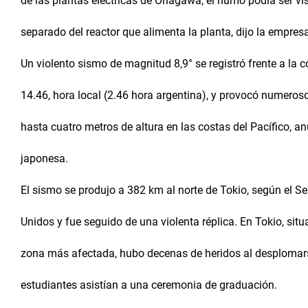
de las plantas eléctricas de Onagawa; el humo podía ser vi
separado del reactor que alimenta la planta, dijo la empres
Un violento sismo de magnitud 8,9° se registró frente a la 
14.46, hora local (2.46 hora argentina), y provocó numeroso
hasta cuatro metros de altura en las costas del Pacífico, 
japonesa.
El sismo se produjo a 382 km al norte de Tokio, según el Se
Unidos y fue seguido de una violenta réplica. En Tokio, sit
zona más afectada, hubo decenas de heridos al desplomars
estudiantes asistían a una ceremonia de graduación.