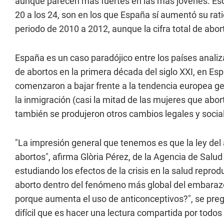
aunque parecen más fuertes en las más jóvenes. Esos 
20 a los 24, son en los que España sí aumentó su rat
periodo de 2010 a 2012, aunque la cifra total de abo
España es un caso paradójico entre los países anal
de abortos en la primera década del siglo XXI, en E
comenzaron a bajar frente a la tendencia europea gen
la inmigración (casi la mitad de las mujeres que abo
también se produjeron otros cambios legales y social
"La impresión general que tenemos es que la ley del
abortos", afirma Glòria Pérez, de la Agencia de Salud
estudiando los efectos de la crisis en la salud repro
aborto dentro del fenómeno más global del embarazo
porque aumenta el uso de anticonceptivos?", se pre
difícil que es hacer una lectura compartida por todos 