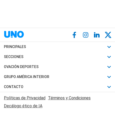
PRINCIPALES
Últimas Noticias
SECCIONES
Política
Horóscopo
OVACIÓN DEPORTES
Sociedad
Motores
Fútbol
GRUPO AMÉRICA INTERIOR
Policiales
Recetas
Mundial
Canal 7 en Vivo
CONTACTO
Judiciales
Trucos caseros
Automovilismo
Radio Nihuil
Acerca de Nosotros
Economia
Políticas de Privacidad
Términos y Condiciones
Series y Películas
Rugby
FM UNA
Contactanos
Decálogo ético de IA
Edictos y Solicitadas
Tenis
Radio Brava
Newsletter