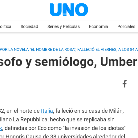
olítica
Sociedad
Series y Películas
Economia
Policiales
R LA NOVELA "EL NOMBRE DE LA ROSA", FALLECIÓ EL VIERNES, A LOS 84 
ilósofo y semiólogo, Umbe
32, en el norte de
Italia
, falleció en su casa de Milán,
aliano La Repubblica; hecho que se replicaba sin
k
, definidas por Eco como "la invasión de los idiotas"
tor Honoris Causa de 38 universidades alrededor del