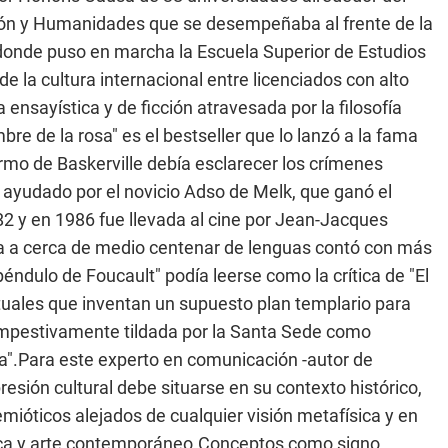
ón y Humanidades que se desempeñaba al frente de la
donde puso en marcha la Escuela Superior de Estudios
 la cultura internacional entre licenciados con alto
ensayística y de ficción atravesada por la filosofía
re de la rosa" es el bestseller que lo lanzó a la fama
rmo de Baskerville debía esclarecer los crímenes
ayudado por el novicio Adso de Melk, que ganó el
82 y en 1986 fue llevada al cine por Jean-Jacques
 a cerca de medio centenar de lenguas contó con más
éndulo de Foucault" podía leerse como la crítica de "El
lectuales que inventan un supuesto plan templario para
tempestivamente tildada por la Santa Sede como
mia".Para este experto en comunicación -autor de
esión cultural debe situarse en su contexto histórico,
mióticos alejados de cualquier visión metafísica y en
tica y arte contemporáneo.Conceptos como signo,