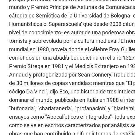
mundo y Premio Príncipe de Asturias de Comunicaci
cátedra de Semiótica de la Universidad de Bologna -
Humanísticos o 'Superescuela' que desde 2008 difunde
nivel de conocimiento- es autor de una poderosa obra 
tomista y sobrevolada por la cultura medieval."El nomb
mundial en 1980, novela donde el célebre Fray Guille
cometidos en una abadía benedictina en el año 1327 
Premio Strega en 1981 y el Medicis Extranjero en 19
Annaud y protagonizada por Sean Connery.Traducida
de 30 millones de copias vendidas; mientras que "El p
código Da Vinci", dijo Eco, una historia de tres inte
dominar el mundo, publicada en Italia en 1988 e in
"bufonada", "charlatanería", "profanación" y "blasfe
ensayos como "Apocalípticos e integrados"- toda expr
como se ve en escritos caracterizados por análisis se
obras que han contribuido a difundir temas de esté