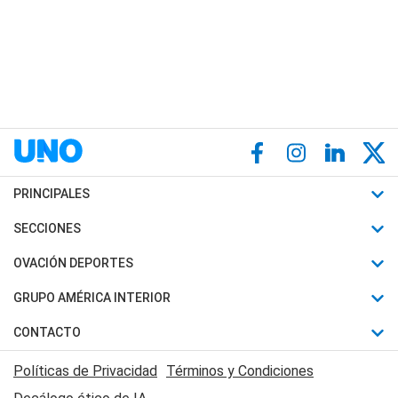
PRINCIPALES
Últimas Noticias
SECCIONES
Política
Horóscopo
OVACIÓN DEPORTES
Sociedad
Motores
Fútbol
GRUPO AMÉRICA INTERIOR
Policiales
Recetas
Mundial
Canal 7 en Vivo
CONTACTO
Judiciales
Trucos caseros
Automovilismo
Radio Nihuil
Acerca de Nosotros
Economia
Políticas de Privacidad
Términos y Condiciones
Series y Películas
Rugby
FM UNA
Contactanos