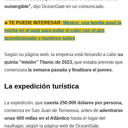
sumergible",
dijo OceanGate en un comunicado.
►TE PUEDE INTERESAR:
México: una familia pasó la
noche en el auto para evitar el calor con el aire
acondicionado y murieron todos
Según su página web, la empresa está llevando a cabo
su
quinta "misión" Titanic de 2023,
que estaba previsto que
comenzara
la semana pasada y finalizara el jueves.
La expedición turística
La expedición, que
cuesta 250.000 dólares por persona,
comienza en San Juan de Terranova, antes de
adentrarse
unas 400 millas en el Atlántico
hasta el lugar del
naufragio, según la página web de OceanGate.