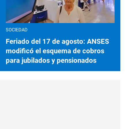
SOCIEDAD
Feriado del 17 de agosto: ANSES
modificó el esquema de cobros
para jubilados y pensionados