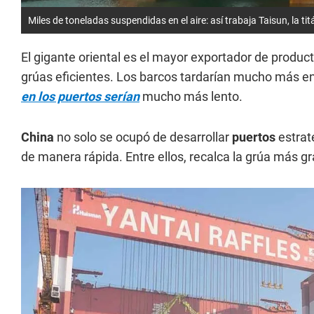
Miles de toneladas suspendidas en el aire: así trabaja Taisun, la titá
El gigante oriental es el mayor exportador de produc
grúas eficientes. Los barcos tardarían mucho más en 
en los puertos serían
mucho más lento.
China
no solo se ocupó de desarrollar
puertos
estrat
de manera rápida. Entre ellos, recalca la grúa más 