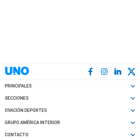
PRINCIPALES
Últimas Noticias
SECCIONES
Política
Horóscopo
OVACIÓN DEPORTES
Sociedad
Motores
Fútbol
GRUPO AMÉRICA INTERIOR
Policiales
Recetas
Mundial
Canal 7 en Vivo
CONTACTO
Judiciales