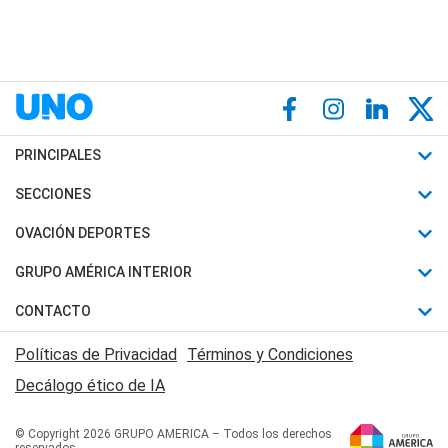
PRINCIPALES
Últimas Noticias
SECCIONES
Política
Horóscopo
OVACIÓN DEPORTES
Sociedad
Motores
Fútbol
GRUPO AMÉRICA INTERIOR
Policiales
Recetas
Mundial
Canal 7 en Vivo
CONTACTO
Judiciales
Trucos caseros
Automovilismo
Radio Nihuil
Acerca de Nosotros
Economia
Políticas de Privacidad
Términos y Condiciones
Series y Películas
Rugby
FM UNA
Contactanos
Decálogo ético de IA
Edictos y Solicitadas
Tenis
Radio Brava
Newsletter
Básquet
© Copyright 2026 GRUPO AMERICA – Todos los derechos
San Juan 8
reservados