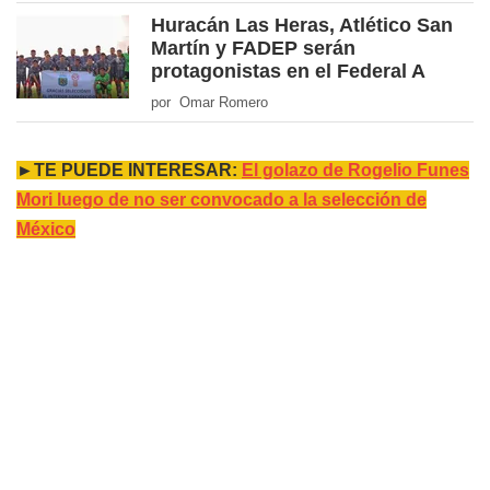
Huracán Las Heras, Atlético San
Martín y FADEP serán
protagonistas en el Federal A
por Omar Romero
►TE PUEDE INTERESAR:
El golazo de Rogelio Funes
Mori luego de no ser convocado a la selección de
México